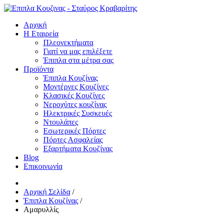
Αρχική
Η Εταιρεία
Πλεονεκτήματα
Γιατί να μας επιλέξετε
Έπιπλα στα μέτρα σας
Προϊόντα
Έπιπλα Κουζίνας
Μοντέρνες Κουζίνες
Κλασικές Κουζίνες
Νεροχύτες κουζίνας
Ηλεκτρικές Συσκευές
Ντουλάπες
Εσωτερικές Πόρτες
Πόρτες Ασφαλείας
Εξαρτήματα Κουζίνας
Blog
Επικοινωνία
Αρχική Σελίδα
/
Έπιπλα Κουζίνας
/
Αμαρυλλίς