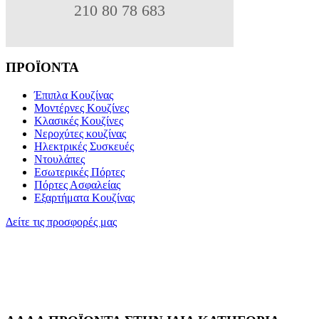
210 80 78 683
ΠΡΟΪΟΝΤΑ
Έπιπλα Κουζίνας
Μοντέρνες Κουζίνες
Κλασικές Κουζίνες
Νεροχύτες κουζίνας
Ηλεκτρικές Συσκευές
Ντουλάπες
Εσωτερικές Πόρτες
Πόρτες Ασφαλείας
Εξαρτήματα Κουζίνας
Δείτε τις προσφορές μας