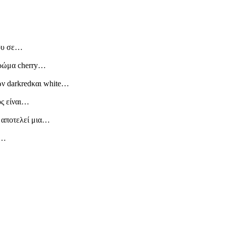
λου σε…
χρώμα cherry…
ν darkredκαι white…
ος είναι…
ς αποτελεί μια…
ι…