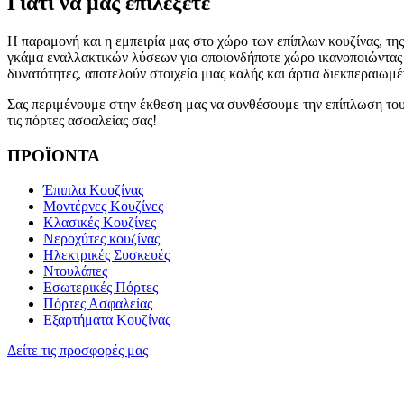
Γιατί να μας επιλέξετε
Η παραμονή και η εμπειρία μας στο χώρο των επίπλων κουζίνας, τη
γκάμα εναλλακτικών λύσεων για οποιονδήποτε χώρο ικανοποιώντας τι
δυνατότητες, αποτελούν στοιχεία μιας καλής και άρτια διεκπεραιωμ
Σας περιμένουμε στην έκθεση μας να συνθέσουμε την επίπλωση του χ
τις πόρτες ασφαλείας σας!
ΠΡΟΪΟΝΤΑ
Έπιπλα Κουζίνας
Μοντέρνες Κουζίνες
Κλασικές Κουζίνες
Νεροχύτες κουζίνας
Ηλεκτρικές Συσκευές
Ντουλάπες
Εσωτερικές Πόρτες
Πόρτες Ασφαλείας
Εξαρτήματα Κουζίνας
Δείτε τις προσφορές μας