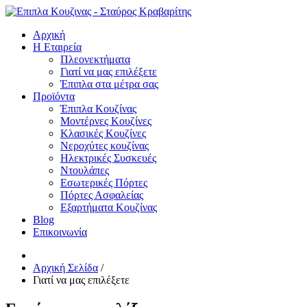
Αρχική
Η Εταιρεία
Πλεονεκτήματα
Γιατί να μας επιλέξετε
Έπιπλα στα μέτρα σας
Προϊόντα
Έπιπλα Κουζίνας
Μοντέρνες Κουζίνες
Κλασικές Κουζίνες
Νεροχύτες κουζίνας
Ηλεκτρικές Συσκευές
Ντουλάπες
Εσωτερικές Πόρτες
Πόρτες Ασφαλείας
Εξαρτήματα Κουζίνας
Blog
Επικοινωνία
Αρχική Σελίδα
/
Γιατί να μας επιλέξετε