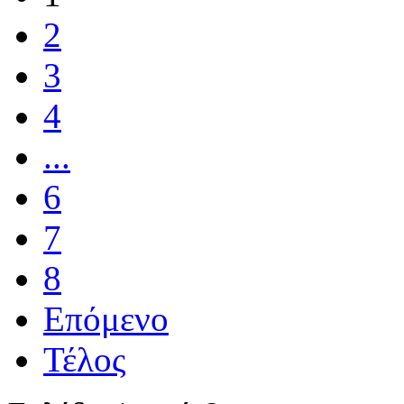
2
3
4
...
6
7
8
Επόμενο
Τέλος