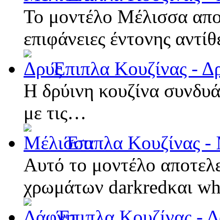
Το μοντέλο Μέλισσα αποτ
επιφάνειες έντονης αντί
Έπιπλα Κουζίνας - Δ
Η δρύινη κουζίνα συνδυά
με τις…
Έπιπλα Κουζίνας -
Αυτό το μοντέλο αποτελ
χρωμάτων darkredκαι w
Έπιπλα Κουζίνας - 