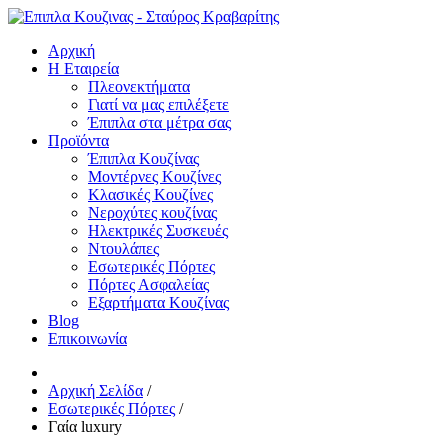
Αρχική
Η Εταιρεία
Πλεονεκτήματα
Γιατί να μας επιλέξετε
Έπιπλα στα μέτρα σας
Προϊόντα
Έπιπλα Κουζίνας
Μοντέρνες Κουζίνες
Κλασικές Κουζίνες
Νεροχύτες κουζίνας
Ηλεκτρικές Συσκευές
Ντουλάπες
Εσωτερικές Πόρτες
Πόρτες Ασφαλείας
Εξαρτήματα Κουζίνας
Blog
Επικοινωνία
Αρχική Σελίδα
/
Εσωτερικές Πόρτες
/
Γαία luxury