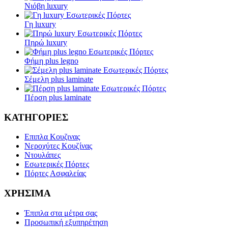
Νιόβη luxury
Εσωτερικές Πόρτες
Γη luxury
Εσωτερικές Πόρτες
Πηρώ luxury
Εσωτερικές Πόρτες
Φήμη plus legno
Εσωτερικές Πόρτες
Σέμελη plus laminate
Εσωτερικές Πόρτες
Πέρση plus laminate
ΚΑΤΗΓΟΡΙΕΣ
Επιπλα Κουζινας
Νεροχύτες Κουζίνας
Ντουλάπες
Εσωτερικές Πόρτες
Πόρτες Ασφαλείας
ΧΡΗΣΙΜΑ
Έπιπλα στα μέτρα σας
Προσωπική εξυπηρέτηση